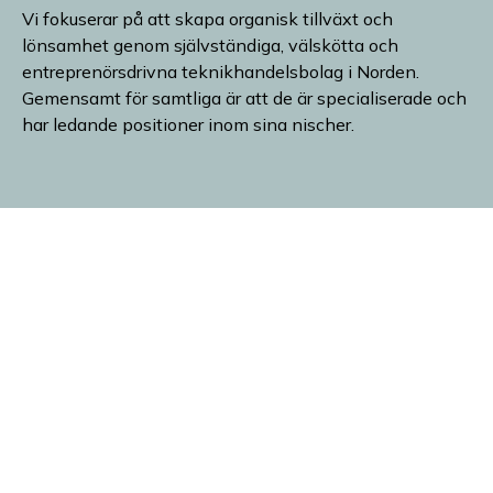
Vi fokuserar på att skapa organisk tillväxt och
lönsamhet genom självständiga, välskötta och
entreprenörsdrivna teknikhandelsbolag i Norden.
Gemensamt för samtliga är att de är specialiserade och
har ledande positioner inom sina nischer.