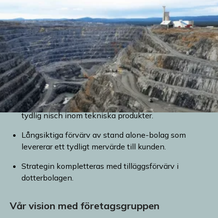
Industri
Vårt investeringsarbete
Omsättningen är idag cirka 753 MSEK, med ett
rörelseresultat på 97 MSEK.
Gruppen består av nordiska B2B-bolag med en
tydlig nisch inom tekniska produkter.
Långsiktiga förvärv av stand alone-bolag som
levererar ett tydligt mervärde till kunden.
Strategin kompletteras med tilläggsförvärv i
dotterbolagen.
Vår vision med företagsgruppen