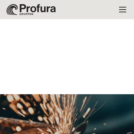
Industri
Investeringsexempel – PrimoTech