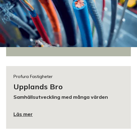
Profura Utveckling
Nordanå Trä
Vi värnar om den svenska landsbygden
Läs mer
Profura Fastigheter
Upplands Bro
Samhällsutveckling med många värden
Läs mer