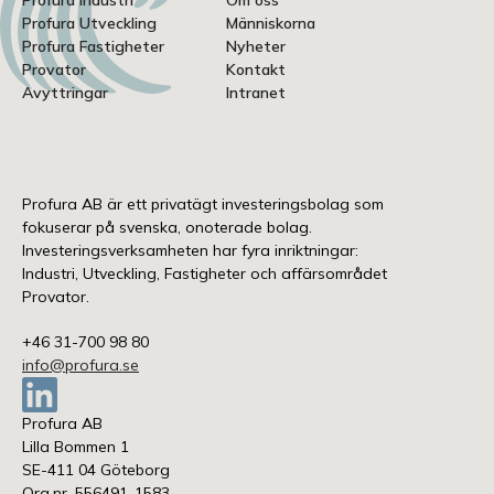
Profura Industri
Om oss
Profura Utveckling
Människorna
Profura Fastigheter
Nyheter
Provator
Kontakt
Avyttringar
Intranet
Profura AB är ett privatägt investeringsbolag som
fokuserar på svenska, onoterade bolag.
Investeringsverksamheten har fyra inriktningar:
Industri, Utveckling, Fastigheter och affärsområdet
Provator.
+46 31-700 98 80
info@profura.se
Profura AB
Lilla Bommen 1
SE-411 04 Göteborg
Org.nr. 556491-1583