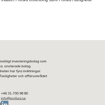
rivatägt investeringsbolag som
ka, onoterade bolag.
eten har fyra inriktningar:
, Fastigheter och affärsområdet
+46 31-700 98 80
info@profura.se
g