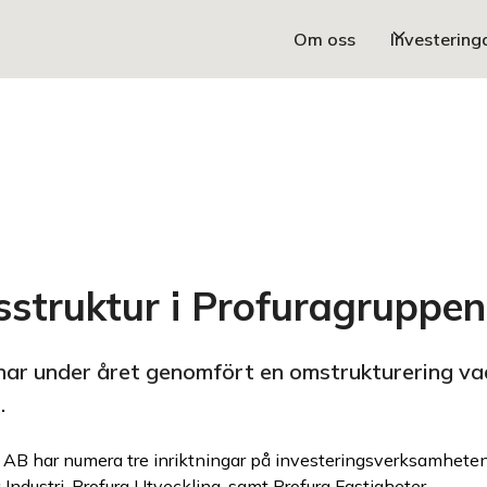
Om oss
Investering
sstruktur i Profuragruppen
ar under året genomfört en omstrukturering vad
.
AB har numera tre inriktningar på investeringsverksamheten,
Industri, Profura Utveckling, samt Profura Fastigheter.